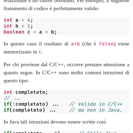
relazionale è un valore booleano. Per esempio, il seguente
frammento di codice è perfettamente valido:
int
a
=
4
;
int
b
=
1
;
boolean
c
=
a
<
b
;
In questo caso il risultato di
(che è
) viene
a<b
false
memorizzato in
.
c
Per chi proviene dal C/C++, occorre prestare attenzione a
quanto segue. In C/C++ sono molto comuni istruzioni di
questo tipo:
int
completato
;
// ...
if
(
!
completato
)
...
// Valido in C/C++
if
(
completato
)
...
// ma non in Java.
In Java tali istruzioni devono essere scritte così: