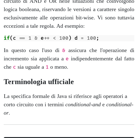
circuito di AND e OR nelle situazioni che coinvolgono
logica booleana, riservando le versioni a carattere singolo
esclusivamente alle operazioni bit-wise. Vi sono tuttavia
eccezioni a tale regola. Ad esempio:
if
(
c
==
1
&
e
++
<
100
)
d
=
100
;
In questo caso l'uso di
assicura che l'operazione di
&
incremento sia applicata a
indipendentemente dal fatto
e
che
sia uguale a
o meno.
c
1
Terminologia ufficiale
La specifica formale di Java si riferisce agli operatori a
corto circuito con i termini
conditional-and
e
conditional-
or
.