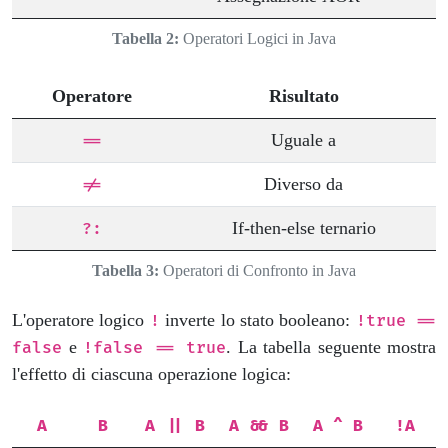
Tabella 2:
Operatori Logici in Java
Operatore
Risultato
Uguale a
==
Diverso da
!=
If-then-else ternario
?:
Tabella 3:
Operatori di Confronto in Java
L'operatore logico
inverte lo stato booleano:
!
!true ==
e
. La tabella seguente mostra
false
!false == true
l'effetto di ciascuna operazione logica:
A
B
A || B
A && B
A ^ B
!A