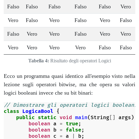
Falso
Falso
Falso
Falso
Falso
Vero
Vero
Falso
Vero
Falso
Vero
Falso
Falso
Vero
Vero
Falso
Vero
Vero
Vero
Vero
Vero
Vero
Falso
Falso
Tabella 4:
Risultato degli operatori Logici
Ecco un programma quasi identico all'esempio visto nella
lezione sugli operatori bitwise, ma che opera su valori
logici booleani invece che su bit binari:
// Dimostrare gli operatori logici booleani
class
LogicaBool
{
public
static
void
main
(
String
[]
args
)
boolean
a
=
true
;
boolean
b
=
false
;
boolean
c
=
a
|
b
;