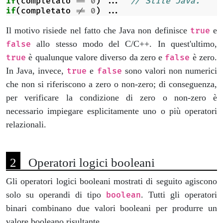
if
(
completato
==
0
)
...
// Stile Java.
if
(
completato
!=
0
)
...
Il motivo risiede nel fatto che Java non definisce
e
true
allo stesso modo del C/C++. In quest'ultimo,
false
è qualunque valore diverso da zero e
è zero.
true
false
In Java, invece,
e
sono valori non numerici
true
false
che non si riferiscono a zero o non-zero; di conseguenza,
per verificare la condizione di zero o non-zero è
necessario impiegare esplicitamente uno o più operatori
relazionali.
Operatori logici booleani
Gli operatori logici booleani mostrati di seguito agiscono
solo su operandi di tipo
. Tutti gli operatori
boolean
binari combinano due valori booleani per produrre un
valore booleano risultante.