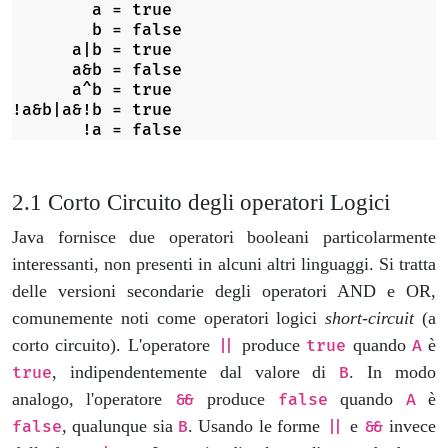
        a = true

        b = false

      a|b = true

      a&b = false

      a^b = true

!a&b|a&!b = true

Corto Circuito degli operatori Logici
Java fornisce due operatori booleani particolarmente
interessanti, non presenti in alcuni altri linguaggi. Si tratta
delle versioni secondarie degli operatori AND e OR,
comunemente noti come operatori logici
short-circuit
(a
corto circuito). L'operatore
produce
quando
è
||
true
A
, indipendentemente dal valore di
. In modo
true
B
analogo, l'operatore
produce
quando
è
&&
false
A
, qualunque sia
. Usando le forme
e
invece
false
B
||
&&