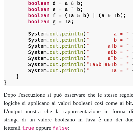
boolean
d
=
a
&
b
;
boolean
e
=
a
^
b
;
boolean
f
=
(
!
a
&
b
)
|
(
a
&
!
b
);
boolean
g
=
!
a
;
System
.
out
.
println
(
"        a = "
+
System
.
out
.
println
(
"        b = "
+
System
.
out
.
println
(
"      a|b = "
+
System
.
out
.
println
(
"      a&b = "
+
System
.
out
.
println
(
"      a^b = "
+
System
.
out
.
println
(
"!a&b|a&!b = "
+
System
.
out
.
println
(
"       !a = "
+
}
}
Dopo l'esecuzione si può osservare che le stesse regole
logiche si applicano ai valori booleani così come ai bit.
L'output mostra che la rappresentazione in forma di
stringa di un valore booleano in Java è uno dei due
letterali
oppure
:
true
false