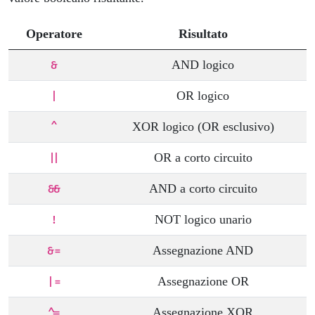
Operatore
Risultato
AND logico
&
OR logico
|
XOR logico (OR esclusivo)
^
OR a corto circuito
||
AND a corto circuito
&&
NOT logico unario
!
Assegnazione AND
&=
Assegnazione OR
|=
Assegnazione XOR
^=