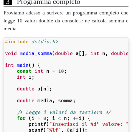
Programma completo
Proviamo adesso a scrivere un programma completo che
legge 10 valori double da console e ne calcola somma e
media.
#include
<stdio.h>
void
media_somma
(
double
a
[],
int
n
,
double
int
main
()
{
const
int
n
=
10
;
int
i
;
double
a
[
n
];
double
media
,
somma
;
/* Legge i valori da tastiera */
for
(
i
=
0
;
i
<
n
;
++
i
)
{
printf
(
"Inserisci il %d° valore: "
,
scanf
(
"%lf"
,
&
a
[
i
]);