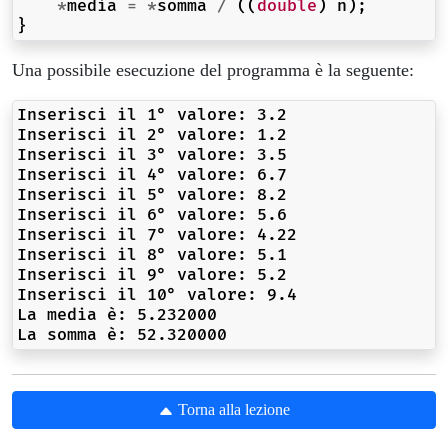
*
media
=
*
somma
/
((
double
)
n
);
}
Una possibile esecuzione del programma è la seguente:
Inserisci il 1° valore: 3.2

Inserisci il 2° valore: 1.2

Inserisci il 3° valore: 3.5

Inserisci il 4° valore: 6.7

Inserisci il 5° valore: 8.2

Inserisci il 6° valore: 5.6

Inserisci il 7° valore: 4.22

Inserisci il 8° valore: 5.1

Inserisci il 9° valore: 5.2

Inserisci il 10° valore: 9.4

La media è: 5.232000

Torna alla lezione