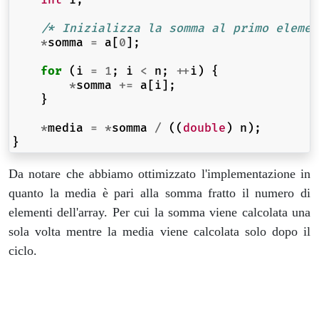
int
i
;
/* Inizializza la somma al primo elemen
*
somma
=
a
[
0
];
for
(
i
=
1
;
i
<
n
;
++
i
)
{
*
somma
+=
a
[
i
];
}
*
media
=
*
somma
/
((
double
)
n
);
}
Da notare che abbiamo ottimizzato l'implementazione in
quanto la media è pari alla somma fratto il numero di
elementi dell'array. Per cui la somma viene calcolata una
sola volta mentre la media viene calcolata solo dopo il
ciclo.