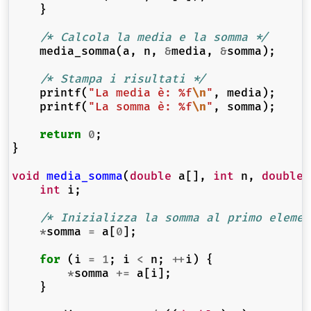
}
/* Calcola la media e la somma */
media_somma
(
a
,
n
,
&
media
,
&
somma
);
/* Stampa i risultati */
printf
(
"La media è: %f
\n
"
,
media
);
printf
(
"La somma è: %f
\n
"
,
somma
);
return
0
;
}
void
media_somma
(
double
a
[],
int
n
,
double
int
i
;
/* Inizializza la somma al primo elemen
*
somma
=
a
[
0
];
for
(
i
=
1
;
i
<
n
;
++
i
)
{
*
somma
+=
a
[
i
];
}