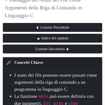
Argomenti della Riga di Comando in
Linguaggio C
Lezione Precedente
Indice del capitolo
Lezione Successiva
Concetti Chiave
I nomi dei file possono essere passati come
argomenti della riga di comando a un
programma in linguaggio C.
La funzione
può essere definita con
main
due parametri,
e
int argc
char