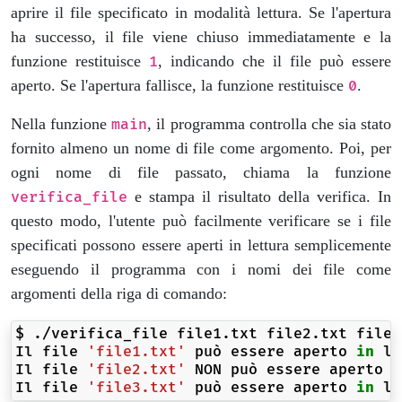
aprire il file specificato in modalità lettura. Se l'apertura
ha successo, il file viene chiuso immediatamente e la
funzione restituisce
, indicando che il file può essere
1
aperto. Se l'apertura fallisce, la funzione restituisce
.
0
Nella funzione
, il programma controlla che sia stato
main
fornito almeno un nome di file come argomento. Poi, per
ogni nome di file passato, chiama la funzione
e stampa il risultato della verifica. In
verifica_file
questo modo, l'utente può facilmente verificare se i file
specificati possono essere aperti in lettura semplicemente
eseguendo il programma con i nomi dei file come
argomenti della riga di comando:
$
./verifica_file
file1.txt
file2.txt
file3
Il
file
'file1.txt'
può
essere
aperto
in
le
Il
file
'file2.txt'
NON
può
essere
aperto
i
Il
file
'file3.txt'
può
essere
aperto
in