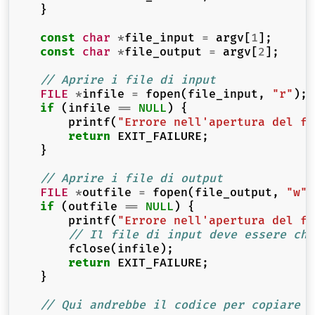
}
const
char
*
file_input
=
argv
[
1
];
const
char
*
file_output
=
argv
[
2
];
// Aprire i file di input
FILE
*
infile
=
fopen
(
file_input
,
"r"
);
if
(
infile
==
NULL
)
{
printf
(
"Errore nell'apertura del fi
return
EXIT_FAILURE
;
}
// Aprire i file di output
FILE
*
outfile
=
fopen
(
file_output
,
"w"
)
if
(
outfile
==
NULL
)
{
printf
(
"Errore nell'apertura del fi
// Il file di input deve essere chi
fclose
(
infile
);
return
EXIT_FAILURE
;
}
// Qui andrebbe il codice per copiare i