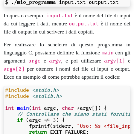
$
./mio_programma
input.txt
In questo esempio,
è il nome del file di input
input.txt
da cui leggere i dati, mentre
è il nome del
output.txt
file di output in cui scrivere i dati copiati.
Per realizzare lo scheletro di questo programma in
linguaggio C, possiamo definire la funzione
con gli
main
argomenti
e
, e poi utilizzare
e
argc
argv
argv[1]
per ottenere i nomi dei file di input e output.
argv[2]
Ecco un esempio di come potrebbe apparire il codice:
#include
<stdio.h>
#include
<stdlib.h>
int
main
(
int
argc
,
char
*
argv
[])
{
// Controllare che siano stati forniti 
if
(
argc
!=
3
)
{
fprintf
(
stderr
,
"Uso: %s <file_inpu
return
EXIT_FAILURE
;