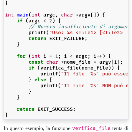
}
int
main
(
int
argc
,
char
*
argv
[])
{
if
(
argc
<
2
)
{
// Numero insufficiente di argoment
printf
(
"Uso: %s <file1> [<file2> ..
return
EXIT_FAILURE
;
}
for
(
int
i
=
1
;
i
<
argc
;
i
++
)
{
const
char
*
nome_file
=
argv
[
i
];
if
(
verifica_file
(
nome_file
))
{
printf
(
"Il file '%s' può essere
}
else
{
printf
(
"Il file '%s' NON può es
}
}
return
EXIT_SUCCESS
;
}
In questo esempio, la funzione
tenta di
verifica_file