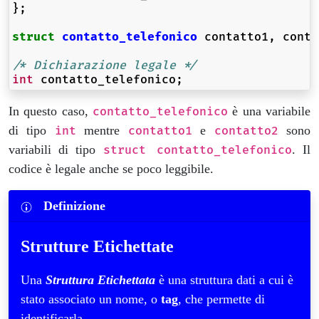
};
struct
contatto_telefonico
contatto1
,
conta
/* Dichiarazione legale */
int
contatto_telefonico
;
In questo caso,
è una variabile
contatto_telefonico
di tipo
mentre
e
sono
int
contatto1
contatto2
variabili di tipo
. Il
struct contatto_telefonico
codice è legale anche se poco leggibile.
Definizione
Strutture Etichettate
Una
Struttura Etichettata
è una struttura dati a cui è
stato associato un nome, o
tag
, che permette di
identificarla.