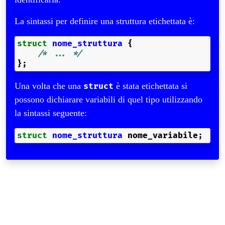
La sintassi per definire una struttura etichettata è:
struct
nome_struttura
{
/* ... */
};
Una volta che una
è stata etichettata si
struct
possono dichiarare variabili di quel tipo utilizzando
la sintassi seguente:
struct
nome_struttura
nome_variabile
;