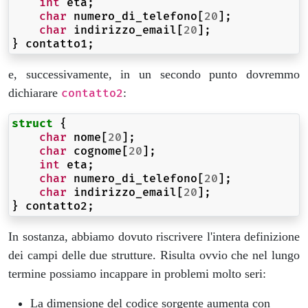
int
eta
;
char
numero_di_telefono
[
20
];
char
indirizzo_email
[
20
];
}
contatto1
;
e, successivamente, in un secondo punto dovremmo
dichiarare
:
contatto2
struct
{
char
nome
[
20
];
char
cognome
[
20
];
int
eta
;
char
numero_di_telefono
[
20
];
char
indirizzo_email
[
20
];
}
contatto2
;
In sostanza, abbiamo dovuto riscrivere l'intera definizione
dei campi delle due strutture. Risulta ovvio che nel lungo
termine possiamo incappare in problemi molto seri:
La dimensione del codice sorgente aumenta con