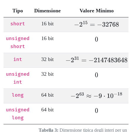
Tipo
Dimensione
Valore Minimo
16 bit
short
16 bit
unsigned
short
32 bit
int
32 bit
unsigned
int
64 bit
long
64 bit
unsigned
long
Tabella 3:
Dimensione tipica degli interi per un pr