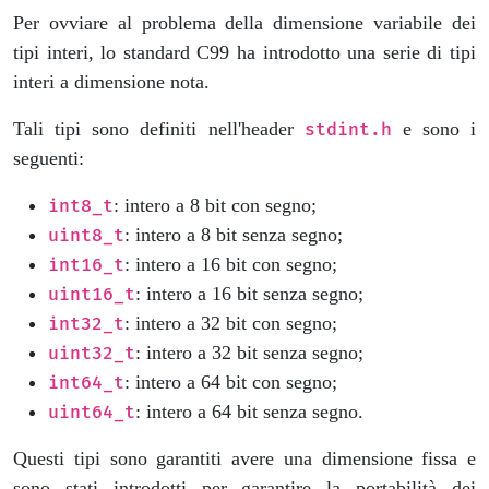
Per ovviare al problema della dimensione variabile dei
tipi interi, lo standard C99 ha introdotto una serie di tipi
interi a dimensione nota.
Tali tipi sono definiti nell'header
e sono i
stdint.h
seguenti:
: intero a 8 bit con segno;
int8_t
: intero a 8 bit senza segno;
uint8_t
: intero a 16 bit con segno;
int16_t
: intero a 16 bit senza segno;
uint16_t
: intero a 32 bit con segno;
int32_t
: intero a 32 bit senza segno;
uint32_t
: intero a 64 bit con segno;
int64_t
: intero a 64 bit senza segno.
uint64_t
Questi tipi sono garantiti avere una dimensione fissa e
sono stati introdotti per garantire la portabilità dei