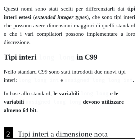
Questi nomi sono stati scelti per differenziarli dai
tipi
interi estesi
(
extended integer types
), che sono tipi interi
che possono avere dimensioni maggiori di quelli standard
e che i vari compilatori possono implementare a loro
discrezione.
Tipi interi
in C99
long long
Nello standard C99 sono stati introdotti due nuovi tipi
interi:
e
.
long long int
unsigned long long int
In base allo standard,
le variabili
e le
long long
variabili
devono utilizzare
unsigned long long
almeno 64 bit
.
Tipi interi a dimensione nota