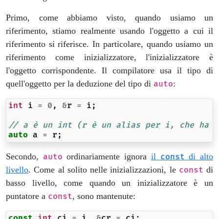
Primo, come abbiamo visto, quando usiamo un
riferimento, stiamo realmente usando l'oggetto a cui il
riferimento si riferisce. In particolare, quando usiamo un
riferimento come inizializzatore, l'inizializzatore è
l'oggetto corrispondente. Il compilatore usa il tipo di
quell'oggetto per la deduzione del tipo di
:
auto
int
i
=
0
,
&
r
=
i
;
// a è un int (r è un alias per i, che ha t
auto
a
=
r
;
Secondo,
ordinariamente ignora
il
di alto
auto
const
livello
. Come al solito nelle inizializzazioni, le
di
const
basso livello, come quando un inizializzatore è un
puntatore a
, sono mantenute:
const
const
int
ci
=
i
,
&
cr
=
ci
;