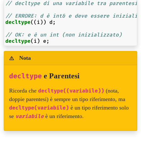
// decltype di una variabile tra parentesi 
// ERRORE: d è int& e deve essere inizializ
decltype
((
i
))
d
;
// OK: e è un int (non inizializzato)
decltype
(
i
)
e
;
Nota
e Parentesi
decltype
Ricorda che
(nota,
decltype((variabile))
doppie parentesi) è sempre un tipo riferimento, ma
è un tipo riferimento solo
decltype(variabile)
se
è un riferimento.
variabile