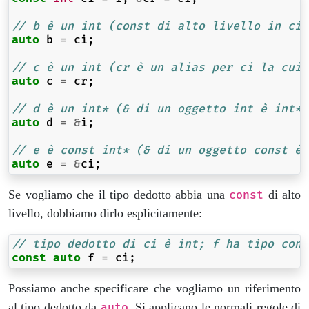
// b è un int (const di alto livello in ci 
auto
b
=
ci
;
// c è un int (cr è un alias per ci la cui 
auto
c
=
cr
;
// d è un int* (& di un oggetto int è int*)
auto
d
=
&
i
;
// e è const int* (& di un oggetto const è 
auto
e
=
&
ci
;
Se vogliamo che il tipo dedotto abbia una
di alto
const
livello, dobbiamo dirlo esplicitamente:
// tipo dedotto di ci è int; f ha tipo cons
const
auto
f
=
ci
;
Possiamo anche specificare che vogliamo un riferimento
al tipo dedotto da
. Si applicano le normali regole di
auto