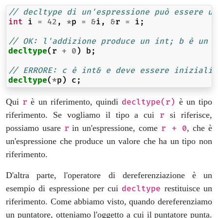
// decltype di un'espressione può essere un
int
i
=
42
,
*
p
=
&
i
,
&
r
=
i
;
// OK: l'addizione produce un int; b è un i
decltype
(
r
+
0
)
b
;
// ERRORE: c è int& e deve essere inizializ
decltype
(
*
p
)
c
;
Qui
è un riferimento, quindi
è un tipo
r
decltype(r)
riferimento. Se vogliamo il tipo a cui
si riferisce,
r
possiamo usare
in un'espressione, come
, che è
r
r + 0
un'espressione che produce un valore che ha un tipo non
riferimento.
D'altra parte, l'operatore di dereferenziazione è un
esempio di espressione per cui
restituisce un
decltype
riferimento. Come abbiamo visto, quando dereferenziamo
un puntatore, otteniamo l'oggetto a cui il puntatore punta.