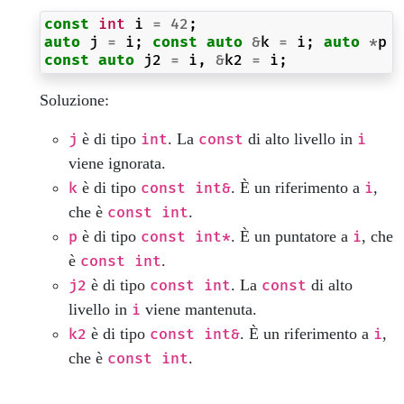
const
int
i
=
42
;
auto
j
=
i
;
const
auto
&
k
=
i
;
auto
*
p
const
auto
j2
=
i
,
&
k2
=
i
;
Soluzione:
è di tipo
. La
di alto livello in
j
int
const
i
viene ignorata.
è di tipo
. È un riferimento a
,
k
const int&
i
che è
.
const int
è di tipo
. È un puntatore a
, che
p
const int*
i
è
.
const int
è di tipo
. La
di alto
j2
const int
const
livello in
viene mantenuta.
i
è di tipo
. È un riferimento a
,
k2
const int&
i
che è
.
const int