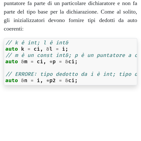
puntatore fa parte di un particolare dichiaratore e non fa
parte del tipo base per la dichiarazione. Come al solito,
gli inizializzatori devono fornire tipi dedotti da auto
coerenti:
// k è int; l è int&
auto
k
=
ci
,
&
l
=
i
;
// m è un const int&; p è un puntatore a co
auto
&
m
=
ci
,
*
p
=
&
ci
;
// ERRORE: tipo dedotto da i è int; tipo de
auto
&
n
=
i
,
*
p2
=
&
ci
;