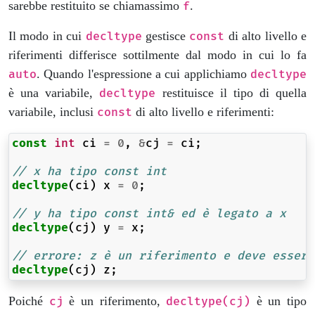
sarebbe restituito se chiamassimo
.
f
Il modo in cui
gestisce
di alto livello e
decltype
const
riferimenti differisce sottilmente dal modo in cui lo fa
. Quando l'espressione a cui applichiamo
auto
decltype
è una variabile,
restituisce il tipo di quella
decltype
variabile, inclusi
di alto livello e riferimenti:
const
const
int
ci
=
0
,
&
cj
=
ci
;
// x ha tipo const int
decltype
(
ci
)
x
=
0
;
// y ha tipo const int& ed è legato a x
decltype
(
cj
)
y
=
x
;
// errore: z è un riferimento e deve essere
decltype
(
cj
)
z
;
Poiché
è un riferimento,
è un tipo
cj
decltype(cj)