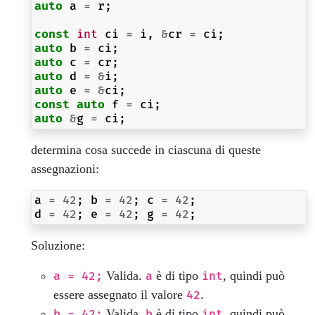
auto
a
=
r
;
const
int
ci
=
i
,
&
cr
=
ci
;
auto
b
=
ci
;
auto
c
=
cr
;
auto
d
=
&
i
;
auto
e
=
&
ci
;
const
auto
f
=
ci
;
auto
&
g
=
ci
;
determina cosa succede in ciascuna di queste
assegnazioni:
a
=
42
;
b
=
42
;
c
=
42
;
d
=
42
;
e
=
42
;
g
=
42
;
Soluzione:
Valida.
è di tipo
, quindi può
a = 42;
a
int
essere assegnato il valore
.
42
Valida.
è di tipo
, quindi può
b = 42;
b
int