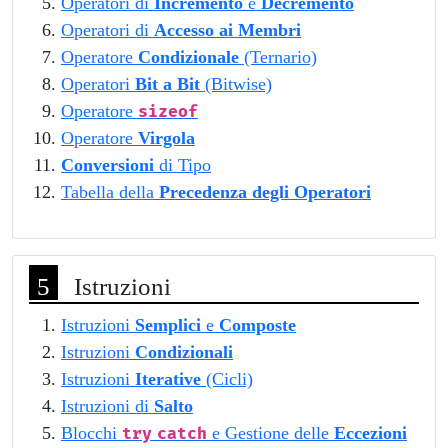
Operatori di
Incremento
e
Decremento
Operatori di
Accesso ai Membri
Operatore
Condizionale
(Ternario)
Operatori
Bit a Bit
(Bitwise)
Operatore
sizeof
Operatore
Virgola
Conversioni
di Tipo
Tabella della
Precedenza degli Operatori
Istruzioni
Istruzioni
Semplici
e
Composte
Istruzioni
Condizionali
Istruzioni
Iterative
(Cicli)
Istruzioni di
Salto
Blocchi
e Gestione delle
Eccezioni
try
catch