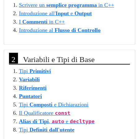
Scrivere un
semplice programma
in C++
Introduzione all'
Input
e
Output
I
Commenti
in C++
Introduzione al
Flusso di Controllo
Variabili e Tipi di Base
Tipi
Primitivi
Variabili
Riferimenti
Puntatori
Tipi
Composti
e Dichiarazioni
Il Qualificatore
const
Alias di Tipi
,
e
auto
decltype
Tipi
Definiti dall'utente