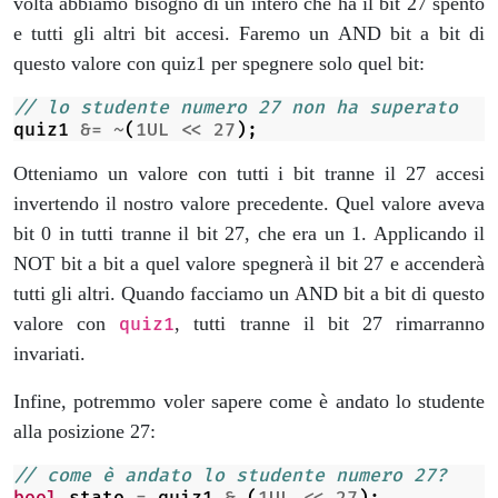
volta abbiamo bisogno di un intero che ha il bit 27 spento
e tutti gli altri bit accesi. Faremo un AND bit a bit di
questo valore con quiz1 per spegnere solo quel bit:
// lo studente numero 27 non ha superato
quiz1
&=
~
(
1UL
<<
27
);
Otteniamo un valore con tutti i bit tranne il 27 accesi
invertendo il nostro valore precedente. Quel valore aveva
bit 0 in tutti tranne il bit 27, che era un 1. Applicando il
NOT bit a bit a quel valore spegnerà il bit 27 e accenderà
tutti gli altri. Quando facciamo un AND bit a bit di questo
valore con
, tutti tranne il bit 27 rimarranno
quiz1
invariati.
Infine, potremmo voler sapere come è andato lo studente
alla posizione 27:
// come è andato lo studente numero 27?
bool
stato
=
quiz1
&
(
1UL
<<
27
);