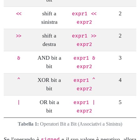
shift a
2
<<
expr1 <<
sinistra
expr2
shift a
2
>>
expr1 >>
destra
expr2
AND bit a
3
&
expr1 &
bit
expr2
XOR bit a
4
^
expr1 ^
bit
expr2
OR bit a
5
|
expr1 |
bit
expr2
Tabella 1:
Operatori Bit a Bit (Associativi a Sinistra)
Se l'operando è
e il suo valore è negativo, allora
signed