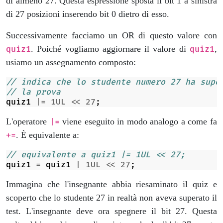
di almeno 27. Questa espressione sposta il bit 1 a sinistra
di 27 posizioni inserendo bit 0 dietro di esso.
Successivamente facciamo un OR di questo valore con
. Poiché vogliamo aggiornare il valore di
,
quiz1
quiz1
usiamo un assegnamento composto:
// indica che lo studente numero 27 ha supe
// la prova
quiz1
|=
1UL
<<
27
;
L'operatore
viene eseguito in modo analogo a come fa
|=
. È equivalente a:
+=
// equivalente a quiz1 |= 1UL << 27;
quiz1
=
quiz1
|
1UL
<<
27
;
Immagina che l'insegnante abbia riesaminato il quiz e
scoperto che lo studente 27 in realtà non aveva superato il
test. L'insegnante deve ora spegnere il bit 27. Questa