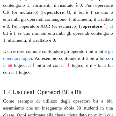
contengono 1; altrimenti, il risultato è 0. Per l'operatore
OR (or inclusivo) (l'
operatore
), il bit è 1 se uno o
|
entrambi gli operandi contengono 1; altrimenti, il risultato
è 0. Per l'operatore XOR (or esclusivo) (l'
operatore
), il
^
bit è 1 se uno ma non entrambi gli operandi contengono
1; altrimenti, il risultato è 0.
È un errore comune confondere gli operatori bit a bit e
gli
operatori logici
. Ad esempio confondere il
bit a bit con
&
il
logico, il
bit a bit con il
logico, e il
bit a bit
&&
|
||
~
con il
logico.
!
Uso degli Operatori Bit a Bit
Come esempio di utilizzo degli operatori bit a bit,
assumiamo che un insegnante abbia 30 studenti in una
classe. Ogni settimana alla classe viene dato un quiz il cui