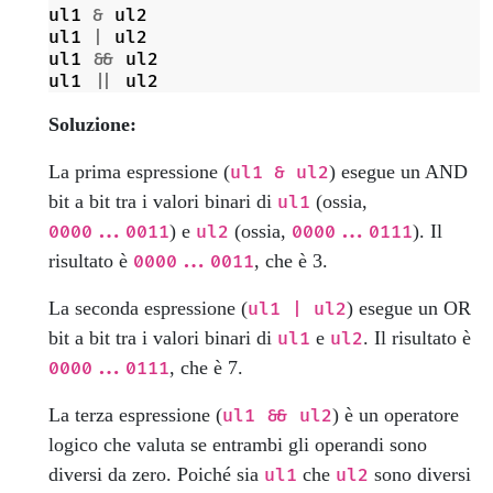
ul1
&
ul2
ul1
|
ul2
ul1
&&
ul2
ul1
||
ul2
Soluzione:
La prima espressione (
) esegue un AND
ul1 & ul2
bit a bit tra i valori binari di
(ossia,
ul1
) e
(ossia,
). Il
0000...0011
ul2
0000...0111
risultato è
, che è 3.
0000...0011
La seconda espressione (
) esegue un OR
ul1 | ul2
bit a bit tra i valori binari di
e
. Il risultato è
ul1
ul2
, che è 7.
0000...0111
La terza espressione (
) è un operatore
ul1 && ul2
logico che valuta se entrambi gli operandi sono
diversi da zero. Poiché sia
che
sono diversi
ul1
ul2