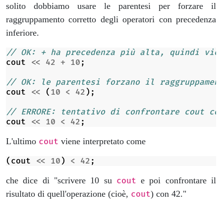
solito dobbiamo usare le parentesi per forzare il
raggruppamento corretto degli operatori con precedenza
inferiore.
// OK: + ha precedenza più alta, quindi vie
cout
<<
42
+
10
;
// OK: le parentesi forzano il raggruppamen
cout
<<
(
10
<
42
);
// ERRORE: tentativo di confrontare cout co
cout
<<
10
<
42
;
L'ultimo
viene interpretato come
cout
(
cout
<<
10
)
<
42
;
che dice di "scrivere 10 su
e poi confrontare il
cout
risultato di quell'operazione (cioè,
) con 42."
cout