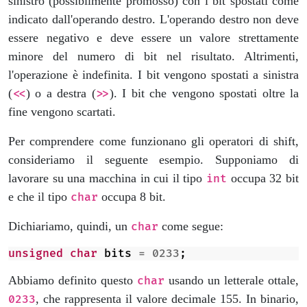
sinistro (possibilmente promosso) con i bit spostati come
indicato dall'operando destro. L'operando destro non deve
essere negativo e deve essere un valore strettamente
minore del numero di bit nel risultato. Altrimenti,
l'operazione è indefinita. I bit vengono spostati a sinistra
(
) o a destra (
). I bit che vengono spostati oltre la
<<
>>
fine vengono scartati.
Per comprendere come funzionano gli operatori di shift,
consideriamo il seguente esempio. Supponiamo di
lavorare su una macchina in cui il tipo
occupa 32 bit
int
e che il tipo
occupa 8 bit.
char
Dichiariamo, quindi, un
come segue:
char
unsigned
char
bits
=
0233
;
Abbiamo definito questo
usando un letterale ottale,
char
, che rappresenta il valore decimale 155. In binario,
0233