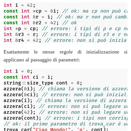
int
i
=
42
;
const
int
*
cp
=
&
i
;
// ok: ma cp non può ca
const
int
&
r
=
i
;
// ok: ma r non può cambi
const
int
&
r2
=
42
;
// ok
int
*
p
=
cp
;
// errore: i tipi di p e cp no
int
&
r3
=
r
;
// errore: i tipi di r3 e r no
int
&
r4
=
42
;
// errore: non si può inizial
Esattamente le stesse regole di inizializzazione si
applicano al passaggio di parametri:
int
i
=
0
;
const
int
ci
=
i
;
string
::
size_type
cont
=
0
;
azzera
(
&
i
);
// chiama la versione di azzera
azzera
(
&
ci
);
// errore: non si può iniziali
azzera
(
i
);
// chiama la versione di azzera 
azzera
(
ci
);
// errore: non si può legare un
azzera
(
42
);
// errore: non si può legare un
azzera
(
cont
);
// errore: i tipi non corrisp
// ok: il primo parametro di trova_car è un
trova_car
(
"Ciao Mondo!"
,
'o'
,
cont
);