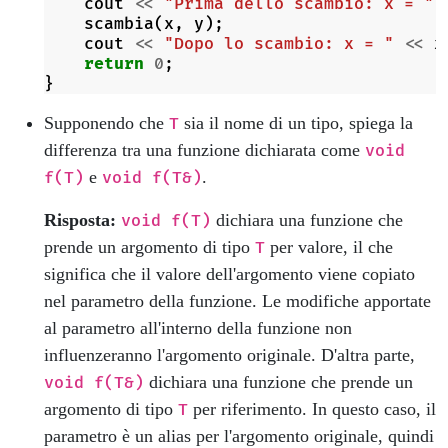
cout
<<
"Prima dello scambio: x = "
scambia
(
x
,
y
);
cout
<<
"Dopo lo scambio: x = "
<<
x
return
0
;
}
Supponendo che
sia il nome di un tipo, spiega la
T
differenza tra una funzione dichiarata come
void
e
.
f(T)
void f(T&)
Risposta:
dichiara una funzione che
void f(T)
prende un argomento di tipo
per valore, il che
T
significa che il valore dell'argomento viene copiato
nel parametro della funzione. Le modifiche apportate
al parametro all'interno della funzione non
influenzeranno l'argomento originale. D'altra parte,
dichiara una funzione che prende un
void f(T&)
argomento di tipo
per riferimento. In questo caso, il
T
parametro è un alias per l'argomento originale, quindi