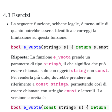
Esercizi
La seguente funzione, sebbene legale, è meno utile di
quanto potrebbe essere. Identifica e correggi la
limitazione su questa funzione:
bool
e_vuota
(
string
&
s
)
{
return
s
.
empty
Risposta:
La funzione
prende un
e_vuota
parametro di tipo
, il che significa che può
string&
essere chiamata solo con oggetti
non
.
string
const
Per renderla più utile, dovrebbe prendere un
riferimento a
, permettendo così di
const string&
essere chiamata con stringhe
e letterali. La
const
versione corretta è:
bool
e_vuota
(
const
string
&
s
)
{
return
s