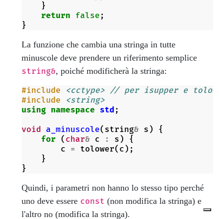
}
return
false
;
}
La funzione che cambia una stringa in tutte
minuscole deve prendere un riferimento semplice
, poiché modificherà la stringa:
string&
#include
<cctype>
 // per isupper e tolow
#include
<string>
using
namespace
std
;
void
a_minuscole
(
string
&
s
)
{
for
(
char
&
c
:
s
)
{
c
=
tolower
(
c
);
}
}
Quindi, i parametri non hanno lo stesso tipo perché
uno deve essere
(non modifica la stringa) e
const
l'altro no (modifica la stringa).