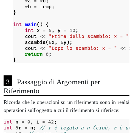
*
a
=
*
b
;
*
b
=
temp
;
}
int
main
()
{
int
x
=
5
,
y
=
10
;
cout
<<
"Prima dello scambio: x = "
scambia
(
&
x
,
&
y
);
cout
<<
"Dopo lo scambio: x = "
<<
x
return
0
;
}
Passaggio di Argomenti per
Riferimento
Ricorda che le operazioni su un riferimento sono in realtà
operazioni sull'oggetto a cui il riferimento si riferisce:
int
n
=
0
,
i
=
42
;
int
&
r
=
n
;
// r è legato a n (cioè, r è un