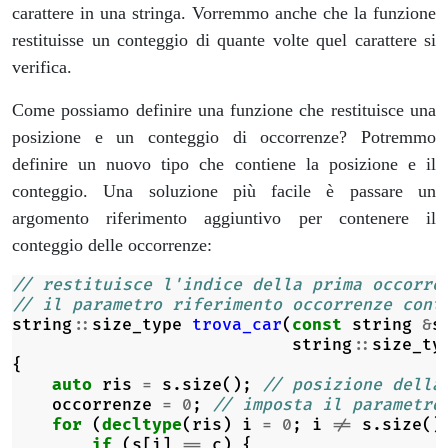
carattere in una stringa. Vorremmo anche che la funzione
restituisse un conteggio di quante volte quel carattere si
verifica.
Come possiamo definire una funzione che restituisce una
posizione e un conteggio di occorrenze? Potremmo
definire un nuovo tipo che contiene la posizione e il
conteggio. Una soluzione più facile è passare un
argomento riferimento aggiuntivo per contenere il
conteggio delle occorrenze:
// restituisce l'indice della prima occorre
// il parametro riferimento occorrenze cont
string
::
size_type
trova_car
(
const
string
&
s
string
::
size_ty
{
auto
ris
=
s
.
size
();
// posizione della
occorrenze
=
0
;
// imposta il parametro
for
(
decltype
(
ris
)
i
=
0
;
i
!=
s
.
size
()
if
(
s
[
i
]
==
c
)
{