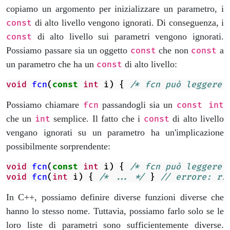
copiamo un argomento per inizializzare un parametro, i
di alto livello vengono ignorati. Di conseguenza, i
const
di alto livello sui parametri vengono ignorati.
const
Possiamo passare sia un oggetto
che non
a
const
const
un parametro che ha un
di alto livello:
const
void
fcn
(
const
int
i
)
{
/* fcn può leggere 
Possiamo chiamare
passandogli sia un
fcn
const int
che un
semplice. Il fatto che i
di alto livello
int
const
vengano ignorati su un parametro ha un'implicazione
possibilmente sorprendente:
void
fcn
(
const
int
i
)
{
/* fcn può leggere 
void
fcn
(
int
i
)
{
/* ... */
}
// errore: ri
In C++, possiamo definire diverse funzioni diverse che
hanno lo stesso nome. Tuttavia, possiamo farlo solo se le
loro liste di parametri sono sufficientemente diverse.