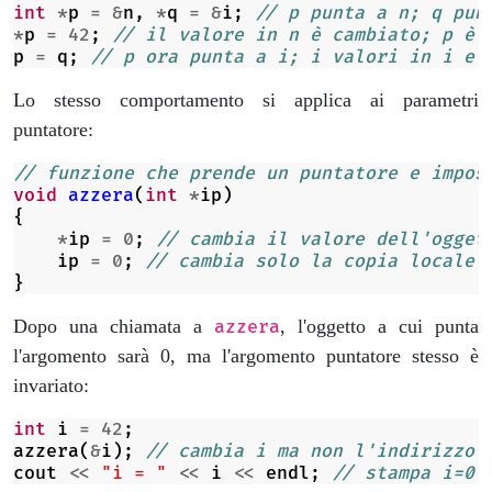
int
*
p
=
&
n
,
*
q
=
&
i
;
// p punta a n; q pun
*
p
=
42
;
// il valore in n è cambiato; p è 
p
=
q
;
// p ora punta a i; i valori in i e 
Lo stesso comportamento si applica ai parametri
puntatore:
// funzione che prende un puntatore e impos
void
azzera
(
int
*
ip
)
{
*
ip
=
0
;
// cambia il valore dell'ogget
ip
=
0
;
// cambia solo la copia locale 
}
Dopo una chiamata a
, l'oggetto a cui punta
azzera
l'argomento sarà 0, ma l'argomento puntatore stesso è
invariato:
int
i
=
42
;
azzera
(
&
i
);
// cambia i ma non l'indirizzo 
cout
<<
"i = "
<<
i
<<
endl
;
// stampa i=0