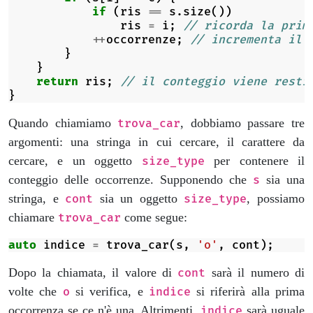
if
(
ris
==
s
.
size
())
ris
=
i
;
// ricorda la prim
++
occorrenze
;
// incrementa il 
}
}
return
ris
;
// il conteggio viene resti
}
Quando chiamiamo
, dobbiamo passare tre
trova_car
argomenti: una stringa in cui cercare, il carattere da
cercare, e un oggetto
per contenere il
size_type
conteggio delle occorrenze. Supponendo che
sia una
s
stringa, e
sia un oggetto
, possiamo
cont
size_type
chiamare
come segue:
trova_car
auto
indice
=
trova_car
(
s
,
'o'
,
cont
);
Dopo la chiamata, il valore di
sarà il numero di
cont
volte che
si verifica, e
si riferirà alla prima
o
indice
occorrenza se ce n'è una. Altrimenti,
sarà uguale
indice