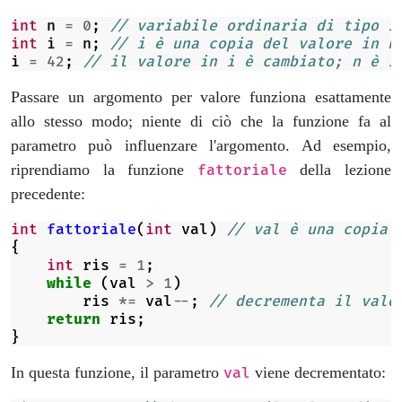
int
n
=
0
;
// variabile ordinaria di tipo i
int
i
=
n
;
// i è una copia del valore in n
i
=
42
;
// il valore in i è cambiato; n è i
Passare un argomento per valore funziona esattamente
allo stesso modo; niente di ciò che la funzione fa al
parametro può influenzare l'argomento. Ad esempio,
riprendiamo la funzione
della lezione
fattoriale
precedente:
int
fattoriale
(
int
val
)
// val è una copia 
{
int
ris
=
1
;
while
(
val
>
1
)
ris
*=
val
--
;
// decrementa il valo
return
ris
;
}
In questa funzione, il parametro
viene decrementato:
val