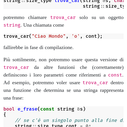
string
::
size_type
trova_car
(
string
&
s
,
char
string
::
size_ty
potremmo chiamare
solo su un oggetto
trova_car
. Una chiamata come
string
trova_car
(
"Ciao Mondo"
,
'o'
,
cont
);
fallirebbe in fase di compilazione.
Più sottilmente, non potremmo usare questa versione di
da altre funzioni che (correttamente)
trova_car
definiscono i loro parametri come riferimenti a
.
const
Ad esempio, potremmo voler usare
dentro
trova_car
una funzione che determina se una stringa rappresenta
una frase:
bool
e_frase
(
const
string
&
s
)
{
// se c'è un singolo punto alla fine di
string
::
size_type
cont
=
0
;