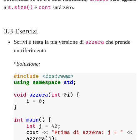
a
e
sarà zero.
s.size()
cont
Esercizi
Scrivi e testa la tua versione di
che prende
azzera
un riferimento.
*
Soluzione:
#include
<iostream>
using
namespace
std
;
void
azzera
(
int
&
i
)
{
i
=
0
;
}
int
main
()
{
int
j
=
42
;
cout
<<
"Prima di azzera: j = "
<<
j
azzera
(
j
);