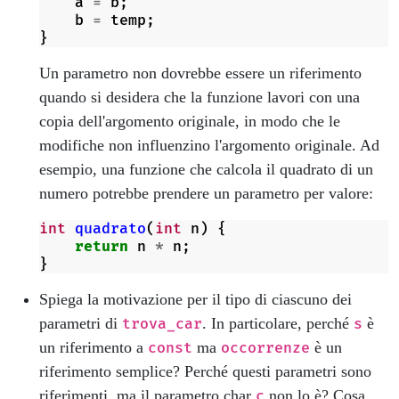
a
=
b
;
b
=
temp
;
}
Un parametro non dovrebbe essere un riferimento
quando si desidera che la funzione lavori con una
copia dell'argomento originale, in modo che le
modifiche non influenzino l'argomento originale. Ad
esempio, una funzione che calcola il quadrato di un
numero potrebbe prendere un parametro per valore:
int
quadrato
(
int
n
)
{
return
n
*
n
;
}
Spiega la motivazione per il tipo di ciascuno dei
parametri di
. In particolare, perché
è
trova_car
s
un riferimento a
ma
è un
const
occorrenze
riferimento semplice? Perché questi parametri sono
riferimenti, ma il parametro char
non lo è? Cosa
c