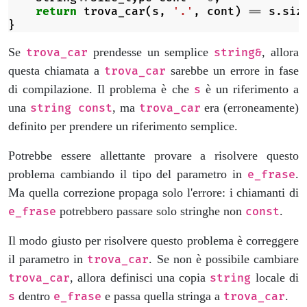
return
trova_car
(
s
,
'.'
,
cont
)
==
s
.
siz
}
Se
prendesse un semplice
, allora
trova_car
string&
questa chiamata a
sarebbe un errore in fase
trova_car
di compilazione. Il problema è che
è un riferimento a
s
una
, ma
era (erroneamente)
string const
trova_car
definito per prendere un riferimento semplice.
Potrebbe essere allettante provare a risolvere questo
problema cambiando il tipo del parametro in
.
e_frase
Ma quella correzione propaga solo l'errore: i chiamanti di
potrebbero passare solo stringhe non
.
e_frase
const
Il modo giusto per risolvere questo problema è correggere
il parametro in
. Se non è possibile cambiare
trova_car
, allora definisci una copia
locale di
trova_car
string
dentro
e passa quella stringa a
.
s
e_frase
trova_car