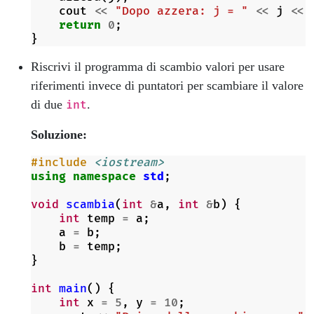
cout
<<
"Dopo azzera: j = "
<<
j
<<
return
0
;
}
Riscrivi il programma di scambio valori per usare
riferimenti invece di puntatori per scambiare il valore
di due
.
int
Soluzione:
#include
<iostream>
using
namespace
std
;
void
scambia
(
int
&
a
,
int
&
b
)
{
int
temp
=
a
;
a
=
b
;
b
=
temp
;
}
int
main
()
{
int
x
=
5
,
y
=
10
;