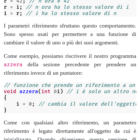
r
=
42
;
// n ora è 42
r
=
i
;
// n ora ha lo stesso valore di i
i
=
r
;
// i ha lo stesso valore di n
I parametri riferimento sfruttano questo comportamento.
Sono spesso usati per permettere a una funzione di
cambiare il valore di uno o più dei suoi argomenti.
Come esempio, possiamo riscrivere il nostro programma
della sezione precedente per prendere un
azzera
riferimento invece di un puntatore:
// funzione che prende un riferimento a un 
void
azzera
(
int
&
i
)
// i è solo un altro no
{
i
=
0
;
// cambia il valore dell'oggetto
}
Come con qualsiasi altro riferimento, un parametro
riferimento è legato direttamente all'oggetto da cui è
inizializzato. Quando chiamiamo questa versione di