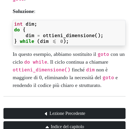
Soluzione
:
int
dim
;
do
{
dim
=
ottieni_dimensione
();
}
while
(
dim
<=
0
);
In questo esempio, abbiamo sostituito il
con un
goto
ciclo
. Il ciclo continua a chiamare
do while
finché
non è
ottieni_dimensione()
dim
maggiore di 0, eliminando la necessità del
e
goto
rendendo il codice più chiaro e strutturato.
Lezione Precedente
Indice del capitolo