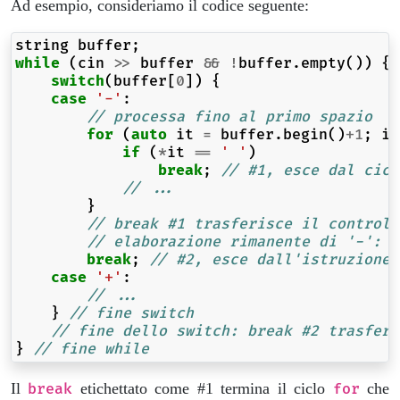
Ad esempio, consideriamo il codice seguente:
string
buffer
;
while
(
cin
>>
buffer
&&
!
buffer
.
empty
())
{
switch
(
buffer
[
0
])
{
case
'-'
:
// processa fino al primo spazio
for
(
auto
it
=
buffer
.
begin
()
+
1
;
it
if
(
*
it
==
' '
)
break
;
// #1, esce dal cicl
// ...
}
// break #1 trasferisce il controll
// elaborazione rimanente di '-':
break
;
// #2, esce dall'istruzione 
case
'+'
:
// ...
}
// fine switch
// fine dello switch: break #2 trasferi
}
// fine while
Il
etichettato come #1 termina il ciclo
che
break
for