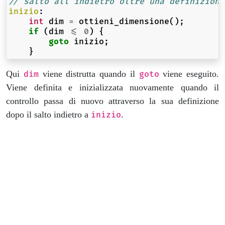
// salto all'indietro oltre una definizione
inizio
:
int
dim
=
ottieni_dimensione
();
if
(
dim
<=
0
)
{
goto
inizio
;
}
Qui
viene distrutta quando il
viene eseguito.
dim
goto
Viene definita e inizializzata nuovamente quando il
controllo passa di nuovo attraverso la sua definizione
dopo il salto indietro a
.
inizio