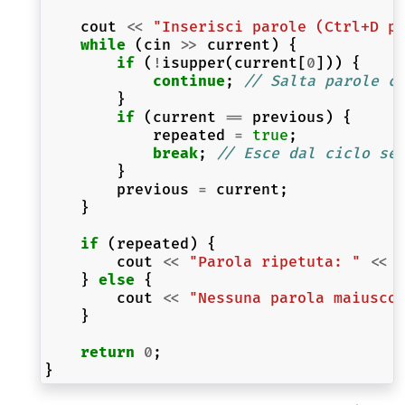
cout
<<
"Inserisci parole (Ctrl+D p
while
(
cin
>>
current
)
{
if
(
!
isupper
(
current
[
0
]))
{
continue
;
// Salta parole c
}
if
(
current
==
previous
)
{
repeated
=
true
;
break
;
// Esce dal ciclo se
}
previous
=
current
;
}
if
(
repeated
)
{
cout
<<
"Parola ripetuta: "
<<
}
else
{
cout
<<
"Nessuna parola maiusco
}
return
0
;
}