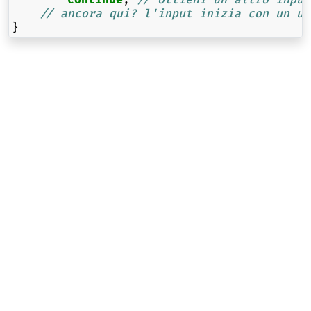
continue
;
// ottieni un altro input
// ancora qui? l'input inizia con un un
}