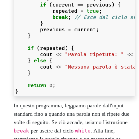
if
(
current
==
previous
)
{
repeated
=
true
;
break
;
// Esce dal ciclo se
}
previous
=
current
;
}
if
(
repeated
)
{
cout
<<
"Parola ripetuta: "
<<
}
else
{
cout
<<
"Nessuna parola è stata
}
return
0
;
}
In questo programma, leggiamo parole dall'input
standard fino a quando una parola non si ripete due
volte di seguito. Se ciò accade, usiamo l'istruzione
per uscire dal ciclo
. Alla fine,
break
while
stampiamo la parola ripetuta o un messaggio se